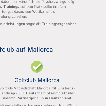
 dabei aber keinesfalls die Psyche zwangsläufig
s Trainings
auf dem Platz sollte insofern
r tut gut daran, den Wettkampf als
drohung zu sehen.
nierleistungen
sogar die
Trainingsergebnisse
fclub auf Mallorca
Golfclub Mallorca
Golfclub-Mitgliedschaft Mallorca mit
Einstiegs-
Handicap -3
6 +
Deutschem Stammblatt
über
unseren
Partnergolfclub in Deutschland
eltweit Golfen + Turniere spielen mit Hcp -36 zu