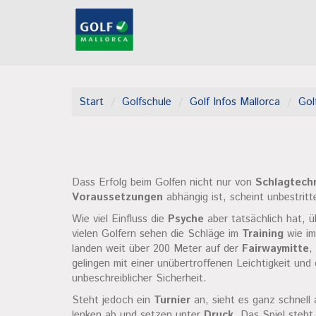
Start
Golfschule
Golf Infos Mallorca
Gol
Dass Erfolg beim Golfen nicht nur von
Schlagtech
Voraussetzungen
abhängig ist, scheint unbestritt
Wie viel Einfluss die
Psyche
aber tatsächlich hat, ü
vielen Golfern sehen die Schläge im
Training
wie im
landen weit über 200 Meter auf der
Fairwaymitte
,
gelingen mit einer unübertroffenen Leichtigkeit und
unbeschreiblicher Sicherheit.
Steht jedoch ein
Turnier
an, sieht es ganz schnell
lenken ab und setzen unter
Druck
. Das Spiel steh