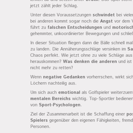
jetzt zählt jeder Schlag.
Unter diesen Voraussetzungen
schwindet
bei viele
bei anderen kommt sogar noch die
Angst
vor dem V
führt zu
falschen Entscheidungen
und
motorisc
gehemmter, unkoordinierter Bewegungen und schlie
In dieser Situation fliegen dann die Bälle schnell ma
zu landen. Die Annäherungsschläge versinken im
Sa
Chaos perfekt. Wie jetzt ohne zu viele Schläge au
herauskommen?
Was denken die anderen
und ist
nicht mehr zu retten?
Wenn
negative Gedanken
vorherrschen, wirkt sic
Löchern nachteilig aus.
Um sich auch
emotional
als Golfspieler weiterzuen
mentalen Bereichs
wichtig. Top-Sportler bedienen 
von
Sport-Psychologen
.
Ziel der Zusammenarbeit ist die Schaffung einer
po
Spielers
gegenüber den eigenen Fähigkeiten, frem
Personen.