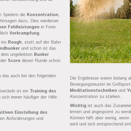
n Spielern die
Konzentration
,
ersagen dazu. Dies wiederum
hen Fehlleistungen
in Form
ßlich
Verkrampfung
.
l ins
Rough
, statt auf der Bahn
ndbunker
und schon ist das
s dem ungeliebten
Bunker
 der
Score
dieser Runde schon
h das auch bei den folgenden
Die Ergebnisse waren bislang 
Bewegungsmuster im Golfspor
Meditationstechniken
und
Y
twickeln ist ein
Training des
Konzentration zu stärken.
sich immer häufiger der Hilfe
Wichtig
ist auch das Zusammen
lernen und angespornt zu wer
sitiven Einstellung des
Können hilft aber wenig, wenn
den Anforderungen und
wird und sich entsprechend ent