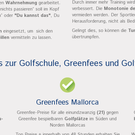
Durch immer mehr Training wird
nen
Wahrnehmung
gearbeitet.
verbessert. Die
Monotonie de
ichts passieren“ soll im Kopf
vermieden werden. Der Sportle
n“ oder
"Du kannst das"
, Du
Herausforderung, nicht als Be
Gelingt dies, so können die
Tur
n
eingesetzt, um sich den
übertrumpfen.
illen
vermitteln zu lassen.
s zur Golfschule, Greenfees und Gol
Greenfees Mallorca
Greenfee-Preise für alle einundzwanzig
(21)
gegen
u-
Greenfee bespielbaren
Golfplätze
im Süden und
Norden Mallorcas
Top Preise + innerhalb von 48 Stunden erhalten Sie
W