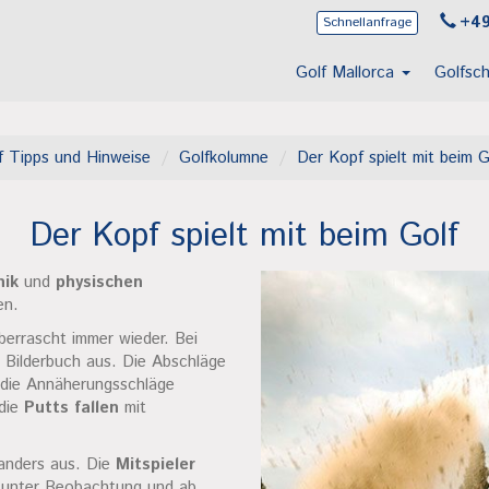
+49
Schnellanfrage
Golf Mallorca
Golfsc
f Tipps und Hinweise
Golfkolumne
Der Kopf spielt mit beim G
Der Kopf spielt mit beim Golf
nik
und
physischen
en.
berrascht immer wieder. Bei
 Bilderbuch aus. Die Abschläge
 die Annäherungsschläge
 die
Putts fallen
mit
 anders aus. Die
Mitspieler
t unter Beobachtung und ab