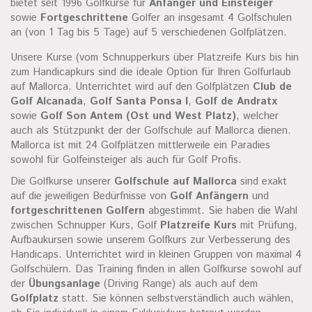
bietet seit 1996 Golfkurse für
Anfänger und Einsteiger
sowie
Fortgeschrittene
Golfer an insgesamt 4 Golfschulen
an (von 1 Tag bis 5 Tage) auf 5 verschiedenen Golfplätzen.
Unsere Kurse (vom Schnupperkurs über Platzreife Kurs bis hin
zum Handicapkurs sind die ideale Option für Ihren Golfurlaub
auf Mallorca. Unterrichtet wird auf den Golfplätzen
Club de
Golf Alcanada
,
Golf Santa Ponsa
I
,
Golf de Andratx
sowie
Golf Son Antem (Ost und West Platz)
, welcher
auch als Stützpunkt der der Golfschule auf Mallorca dienen.
Mallorca ist mit 24 Golfplätzen mittlerweile ein Paradies
sowohl für Golfeinsteiger als auch für Golf Profis.
Die Golfkurse unserer
Golfschule auf Mallorca
sind exakt
auf die jeweiligen Bedürfnisse von
Golf Anfängern
und
fortgeschrittenen Golfern
abgestimmt. Sie haben die Wahl
zwischen Schnupper Kurs, Golf
Platzreife Kurs
mit Prüfung,
Aufbaukursen sowie unserem Golfkurs zur Verbesserung des
Handicaps. Unterrichtet wird in kleinen Gruppen von maximal 4
Golfschülern. Das Training finden in allen Golfkurse sowohl auf
der
Übungsanlage
(Driving Range) als auch auf dem
Golfplatz
statt. Sie können selbstverständlich auch wählen,