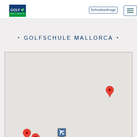
Schnellanfrage
Tog
nav
• GOLFSCHULE MALLORCA •