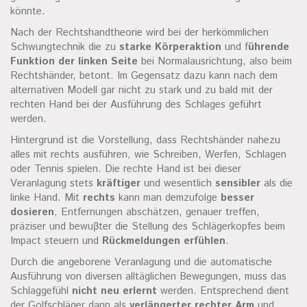
könnte.
Nach der Rechtshandtheorie wird bei der herkömmlichen
Schwungtechnik die zu
starke Körperaktion
und f
ührende
Funktion der linken Seite
bei Normalausrichtung, also beim
Rechtshänder, betont. Im Gegensatz dazu kann nach dem
alternativen Modell gar nicht zu stark und zu bald mit der
rechten Hand bei der Ausführung des Schlages geführt
werden.
Hintergrund ist die Vorstellung, dass Rechtshänder nahezu
alles mit rechts ausführen, wie Schreiben, Werfen, Schlagen
oder Tennis spielen. Die rechte Hand ist bei dieser
Veranlagung stets
kräftiger
und wesentlich
sensibler
als die
linke Hand. Mit
rechts
kann man demzufolge
besser
dosieren
, Entfernungen abschätzen, genauer treffen,
präziser und bewuβter die Stellung des Schlägerkopfes beim
Impact steuern und
Rückmeldungen erfühlen
.
Durch die angeborene Veranlagung und die automatische
Ausführung von diversen alltäglichen Bewegungen, muss das
Schlaggefühl
nicht neu erlernt
werden. Entsprechend dient
der Golfschläger dann als
verlängerter rechter Arm
und