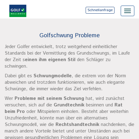
Schnellanfrage
Toggl
navig
Golfschwung Probleme
Jeder Golfer entwickelt, trotz weitgehend einheitlicher
Standards bei der Vermittlung des Grundschwungs, im Laufe
der Zeit s
einen ihm eigenen Stil
den Schläger zu
schwingen.
Dabei gibt es
Schwungmodelle
, die extrem von der Norm
abweichen und trotzdem funktionieren, wie auch elegante
Schwünge, die immer wieder das Ziel verfehlen.
Wer
Probleme mit seinem Schwung
hat, wird zunächst
versuchen, sich auf die
Grundtechnik
besinnen und
Rat
beim Pro
oder Mitspielern einholen. Besteht aber weiterhin
Unzufriedenheit, könnte man über ein alternatives
Schwungmodell, wie die
Rechtshandtechnik
nachdenken, die
manch andere Vorteile bietet und unter Umständen auch bei
gewissen gesundheitlichen Problemen eine Lösung sein