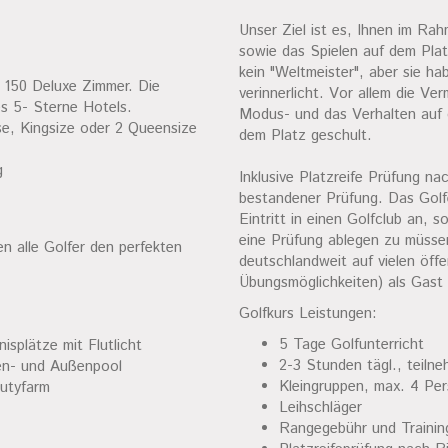
Unser Ziel ist es, Ihnen im Ra
sowie das Spielen auf dem Pla
kein "Weltmeister", aber sie ha
t 150 Deluxe Zimmer. Die
verinnerlicht. Vor allem die Ve
es 5- Sterne Hotels.
Modus- und das Verhalten auf 
e, Kingsize oder 2 Queensize
dem Platz geschult.
g
Inklusive Platzreife Prüfung na
bestandener Prüfung. Das Golfe
Eintritt in einen Golfclub an,
eine Prüfung ablegen zu müsse
n alle Golfer den perfekten
deutschlandweit auf vielen öff
Übungsmöglichkeiten) als Gast 
Golfkurs Leistungen:
5 Tage Golfunterricht
isplätze mit Flutlicht
2-3 Stunden tägl., teilne
en- und Außenpool
Kleingruppen, max. 4 Per
utyfarm
Leihschläger
Rangegebühr und Training