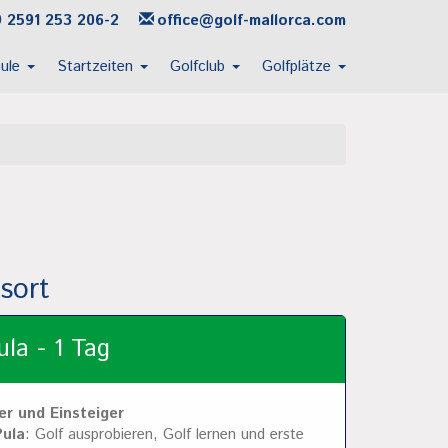
 2591 253 206-2
office@golf-mallorca.com
hule
Startzeiten
Golfclub
Golfplätze
sort
la - 1 Tag
er und Einsteiger
Pula
: Golf ausprobieren, Golf lernen und erste