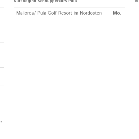
Kursbeginn Schnupperkurs Pula
Bi
Mallorca/ Pula Golf Resort im Nordosten
Mo.
e