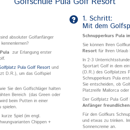
Golfschule Pula Golf Resort
1. Schritt:
Mit dem Golfsp
Schnupperkurs Pula i
 sind absoluter Golfanfänger
l kennenlernen?
Sie können Ihren Golfku
Resort
für Ihren Urlaub
 Pula
zur Erlangung erster
lf.
In 2-3 Unterrichtsstunde
Sportart Golf in dem ei
Golfplatz Pula Golf Resort
und
(D.R.) des Golfplatzes 
zt D.R.), um das Golfspiel
Schnupperkurs Pula erst
Sie entscheiden, ob Gol
 wie Sie den Golfschläger halten
Platzreife Mallorca oder
emähten Bereich (das Green oder
Der Golfplatz Pula Golf R
wird beim Putten in einer
Anfänger freundliche
 spielen.
Für den Golfkurs Schnup
kurze Spiel (im engl.
und etwas zu trinken. I
chwungvarianten Chippen +
Sonnencreme an.