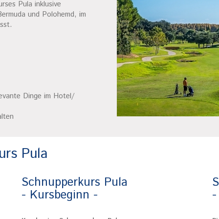
ses Pula inklusive
 Bermuda und Polohemd, im
sst.
levante Dinge im Hotel/
lten
urs Pula
Schnupperkurs Pula
S
- Kursbeginn -
-