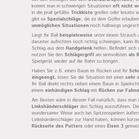
kommt man in schwierigen Situationen
oft nicht w
in die prall gefüllte
Trickkiste
greifen oder kreativ 
gibt es
Spezialschläge
, die es dem Golfer erlaube
unmöglichen Situationen
noch halbwegs ungesc
Liegt Ihr Ball
beispielsweise
unter einem Strauch 
darunter aufrichten noch richtig schwingen, kann I
Schlag aus dem
Handgelenk
helfen. Befindet sich d
nutzen Sie den
Schlägergriff
am sinnvollsten
als 
Spielgerät wieder auf die Bahn zu bringen.
Haben Sie z.B. einen Baum im Rücken und Ihr
Schw
eingeengt
, lösen Sie die Situation mit einer
sehr 
Ihr Ball direkt rechts neben einem Baum in Spielri
einem
einhändigen Schlag
mit
Rücken zur Fahn
Am Besten wäre in diesem Fall natürlich, dass man i
Linkshänderschläger
den Schlag auszuführen. Die
wundersamer Weise auch bei Spitzenspielern äußerst
Linkshänderschläger zur Hand haben, können kürze
Rückseite des Putters
oder eines
Eisen 3
gemach