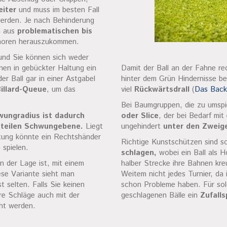
eiter
und muss im besten Fall
werden. Je nach Behinderung
n aus
problematischen bis
horen herauszukommen.
und Sie können sich weder
hnen in gebückter Haltung ein
Damit der Ball an der Fahne re
er Ball gar in einer Astgabel
hinter dem Grün Hindernisse bef
Billard-Queue
, um das
viel
Rückwärtsdrall
(
Das Back
Bei Baumgruppen, die zu umspie
ungradius ist dadurch
oder Slice
, der bei Bedarf mit
steilen Schwungebene.
Liegt
ungehindert
unter den Zweig
chtung könnte ein Rechtshänder
Richtige Kunstschützen sind s
e
spielen.
schlagen,
wobei ein Ball als H
n der Lage ist, mit einem
halber Strecke ihre Bahnen kr
se Variante sieht man
Weitem nicht jedes Turnier, da 
 selten. Falls Sie keinen
schon Probleme haben. Für sol
re Schläge auch mit der
geschlagenen Bälle ein
Zufall
t werden.