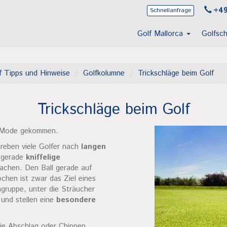
+49
Schnellanfrage
Golf Mallorca
Golfsc
f Tipps und Hinweise
Golfkolumne
Trickschläge beim Golf
Trickschläge beim Golf
r Mode gekommen.
streben viele Golfer nach
langen
 gerade
kniffelige
achen. Den Ball gerade auf
chen ist zwar das Ziel eines
mgruppe, unter die Sträucher
und stellen eine
besondere
ie Abschlag oder Chippen,