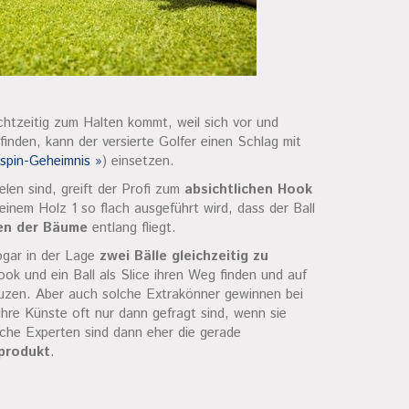
chtzeitig zum Halten kommt, weil sich vor und
inden, kann der versierte Golfer einen Schlag mit
spin-Geheimnis »
) einsetzen.
len sind, greift der Profi zum
absichtlichen Hook
 einem Holz 1 so flach ausgeführt wird, dass der Ball
en der Bäume
entlang fliegt.
ogar in der Lage
zwei Bälle gleichzeitig zu
ook und ein Ball als Slice ihren Weg finden und auf
euzen. Aber auch solche Extrakönner gewinnen bei
ihre Künste oft nur dann gefragt sind, wenn sie
che Experten sind dann eher die gerade
sprodukt
.