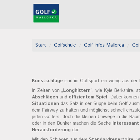
Start
Golfschule
Golf Infos Mallorca
Gol
Kunstschläge
sind im Golfsport ein wenig aus de
In Zeiten von „
Longhittern
“, wie Kyle Berkshire, 
Abschlägen
und
effizientem Spiel
. Dabei können
Situationen
das Salz in der Suppe beim Golf ausm
dem Fairway zu halten und möglichst schnell einzulo
jeden Golfers, doch die kleinen Umwege in die Bau
oder in den Bunker machen die Sache
interessant
Herausforderung
dar.
Mit den Schlägen aus dem
Standardrepertoire
, w